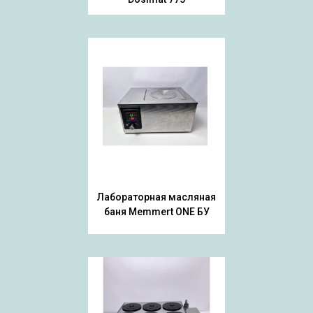
Лабораторная масляная
баня Memmert ONE БУ