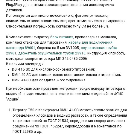
Plug&Play для автоматического распознавания используемых
датчиков.
Используется для кислотно-основного, фотометрического,
окислительно-восстановительного, арегнтометрического титрования.
Относительная погрешность согласно типу СИ не более 3%.
Комплектность: титратор,
блок питания
, пропеллерная мешалка,
комплект стаканов для титрования,
кабель для подключения
электрода 89601
, бюретка на 5 мл DV1005,
осушительная трубка
23961
,
держатель осушительной трубки 23915
, инструкция к прибору,
методика поверки титратора МП 242-0435-2006
В наличии электроды:
DGi-115 SC для кислотно-основного титрования;
DMi-140-SC для окислительно-восстановительного титрования;
DMi-141-SC для осадительного титрования
При необходимости проведем метрологическую поверку титратора с
выдачей свидетельства о поверке и внесением сведений во ФГИС
"Аршин".
Титратор Т50 с электродом DMi-141-SC может использоваться для
определения хлоридов в водных растворах, а также определения
хлористых солей по ГОСТ 21534, определения хлорорганических
соединений по ГОСТ Р 52247, сероводорода и меркаптанов по
ГОСТ 22985 и др.